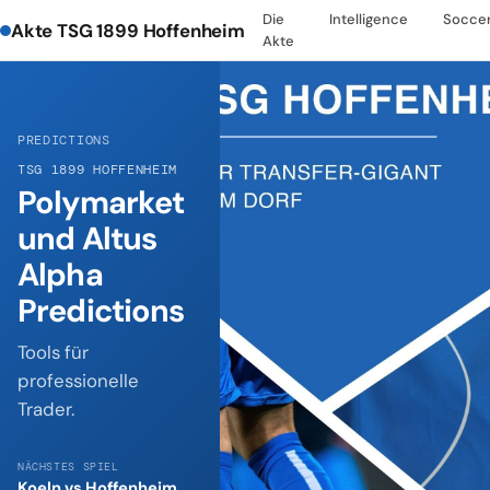
Die
Intelligence
Socce
Akte TSG 1899 Hoffenheim
Akte
PREDICTIONS
TSG 1899 HOFFENHEIM
Polymarket
und Altus
Alpha
Predictions
Tools für
professionelle
Trader.
NÄCHSTES SPIEL
Koeln vs Hoffenheim