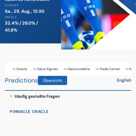
KICKOFF
Sa., 29. Aug., 13:30
ORACLE
32.4% / 26.0% /
41.6%
Oracle
Value Signals
Saisonmärkte
Trade Center
Kell
01
02
03
04
05
Predictions
English
Übersicht
Häufig gestellte Fragen
PINNACLE ORACLE