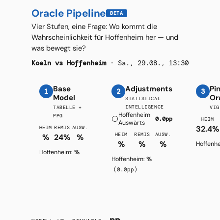
Oracle Pipeline
BETA
Vier Stufen, eine Frage: Wo kommt die
Wahrscheinlichkeit für Hoffenheim her — und
was bewegt sie?
Koeln vs Hoffenheim
· Sa., 29.08., 13:30
Base
Adjustments
Pi
1
2
3
Model
Or
STATISTICAL
INTELLIGENCE
TABELLE +
VIG
Hoffenheim
PPG
⚪
0.0pp
HEIM
Auswärts
32.4%
HEIM
REMIS
AUSW.
HEIM
REMIS
AUSW.
%
24%
%
%
%
%
Hoffenh
Hoffenheim:
%
Hoffenheim:
%
(0.0pp)