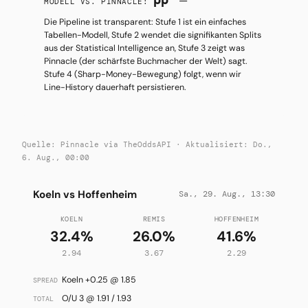
pp
—
MODELL VS. PINNACLE:
Die Pipeline ist transparent: Stufe 1 ist ein einfaches
Tabellen-Modell, Stufe 2 wendet die signifikanten Splits
aus der Statistical Intelligence an, Stufe 3 zeigt was
Pinnacle (der schärfste Buchmacher der Welt) sagt.
Stufe 4 (Sharp-Money-Bewegung) folgt, wenn wir
Line-History dauerhaft persistieren.
Quelle: Pinnacle via TheOddsAPI · Aktualisiert: Do.,
6. Aug., 00:00
Koeln vs Hoffenheim
Sa., 29. Aug., 13:30
KOELN
REMIS
HOFFENHEIM
32.4%
26.0%
41.6%
2.94
3.67
2.29
Koeln +0.25 @ 1.85
SPREAD
O/U 3 @ 1.91 / 1.93
TOTAL