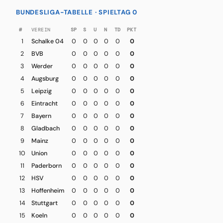
BUNDESLIGA-TABELLE · SPIELTAG 0
#
VEREIN
SP
S
U
N
TD
PKT
1
Schalke 04
0
0
0
0
0
0
2
BVB
0
0
0
0
0
0
3
Werder
0
0
0
0
0
0
4
Augsburg
0
0
0
0
0
0
5
Leipzig
0
0
0
0
0
0
6
Eintracht
0
0
0
0
0
0
7
Bayern
0
0
0
0
0
0
8
Gladbach
0
0
0
0
0
0
9
Mainz
0
0
0
0
0
0
10
Union
0
0
0
0
0
0
11
Paderborn
0
0
0
0
0
0
12
HSV
0
0
0
0
0
0
13
Hoffenheim
0
0
0
0
0
0
14
Stuttgart
0
0
0
0
0
0
15
Koeln
0
0
0
0
0
0