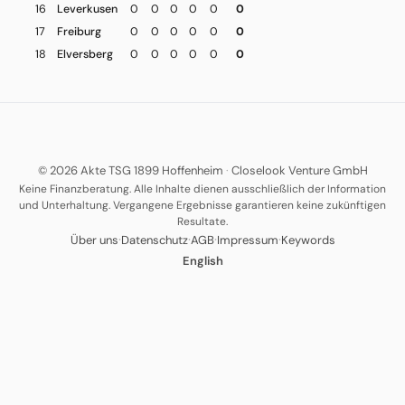
16
Leverkusen
0
0
0
0
0
0
17
Freiburg
0
0
0
0
0
0
18
Elversberg
0
0
0
0
0
0
© 2026 Akte TSG 1899 Hoffenheim
·
Closelook Venture GmbH
Keine Finanzberatung. Alle Inhalte dienen ausschließlich der Information
und Unterhaltung. Vergangene Ergebnisse garantieren keine zukünftigen
Resultate.
·
·
·
·
Über uns
Datenschutz
AGB
Impressum
Keywords
English