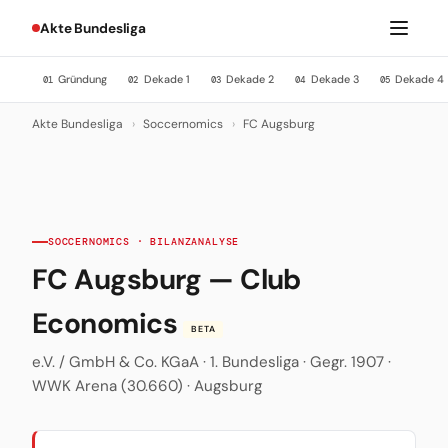
Akte Bundesliga
Gründung
Dekade 1
Dekade 2
Dekade 3
Dekade 4
01
02
03
04
05
Akte Bundesliga
›
Soccernomics
›
FC Augsburg
SOCCERNOMICS · BILANZANALYSE
FC Augsburg — Club
Economics
BETA
e.V. / GmbH & Co. KGaA · 1. Bundesliga · Gegr. 1907 ·
WWK Arena (30.660) · Augsburg