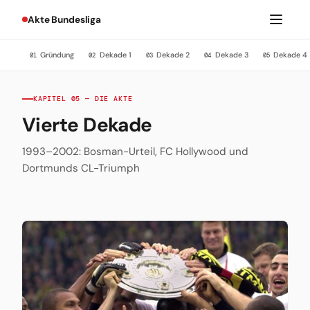
Akte Bundesliga
Gründung
Dekade 1
Dekade 2
Dekade 3
Dekade 4
01
02
03
04
05
KAPITEL 05 — DIE AKTE
Vierte Dekade
1993–2002: Bosman-Urteil, FC Hollywood und
Dortmunds CL-Triumph