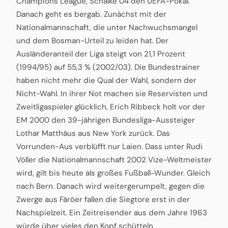
Champions League, Schalke 04 den UEFA-Pokal.
Danach geht es bergab. Zunächst mit der
Nationalmannschaft, die unter Nachwuchsmangel
und dem Bosman-Urteil zu leiden hat. Der
Ausländeranteil der Liga steigt von 21,1 Prozent
(1994/95) auf 55,3 % (2002/03). Die Bundestrainer
haben nicht mehr die Qual der Wahl, sondern der
Nicht-Wahl. In ihrer Not machen sie Reservisten und
Zweitligaspieler glücklich, Erich Ribbeck holt vor der
EM 2000 den 39-jährigen Bundesliga-Aussteiger
Lothar Matthäus aus New York zurück. Das
Vorrunden-Aus verblüfft nur Laien. Dass unter Rudi
Völler die Nationalmannschaft 2002 Vize-Weltmeister
wird, gilt bis heute als großes Fußball-Wunder. Gleich
nach Bern. Danach wird weitergerumpelt, gegen die
Zwerge aus Färöer fallen die Siegtore erst in der
Nachspielzeit. Ein Zeitreisender aus dem Jahre 1963
würde über vieles den Kopf schütteln.