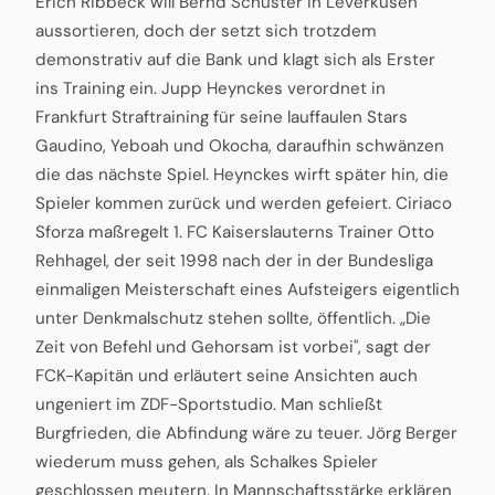
Erich Ribbeck will Bernd Schuster in Leverkusen
aussortieren, doch der setzt sich trotzdem
demonstrativ auf die Bank und klagt sich als Erster
ins Training ein. Jupp Heynckes verordnet in
Frankfurt Straftraining für seine lauffaulen Stars
Gaudino, Yeboah und Okocha, daraufhin schwänzen
die das nächste Spiel. Heynckes wirft später hin, die
Spieler kommen zurück und werden gefeiert. Ciriaco
Sforza maßregelt 1. FC Kaiserslauterns Trainer Otto
Rehhagel, der seit 1998 nach der in der Bundesliga
einmaligen Meisterschaft eines Aufsteigers eigentlich
unter Denkmalschutz stehen sollte, öffentlich. „Die
Zeit von Befehl und Gehorsam ist vorbei", sagt der
FCK-Kapitän und erläutert seine Ansichten auch
ungeniert im ZDF-Sportstudio. Man schließt
Burgfrieden, die Abfindung wäre zu teuer. Jörg Berger
wiederum muss gehen, als Schalkes Spieler
geschlossen meutern. In Mannschaftsstärke erklären