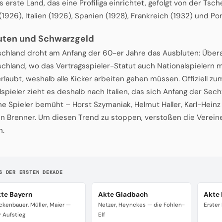
s erste Land, das eine Profiliga einrichtet, gefolgt von der Tsc
1926), Italien (1926), Spanien (1928), Frankreich (1932) und Por
uten und Schwarzgeld
schland droht am Anfang der 60-er Jahre das Ausbluten: Überal
schland, wo das Vertragsspieler-Statut auch Nationalspielern
rlaubt, weshalb alle Kicker arbeiten gehen müssen. Offiziell z
lspieler zieht es deshalb nach Italien, das sich Anfang der Sech
e Spieler bemüht – Horst Szymaniak, Helmut Haller, Karl-Heinz 
n Brenner. Um diesen Trend zu stoppen, verstoßen die Verein
n.
S DER ERSTEN DEKADE
te Bayern
Akte Gladbach
Akte 
ckenbauer, Müller, Maier —
Netzer, Heynckes — die Fohlen-
Erster
r Aufstieg
Elf