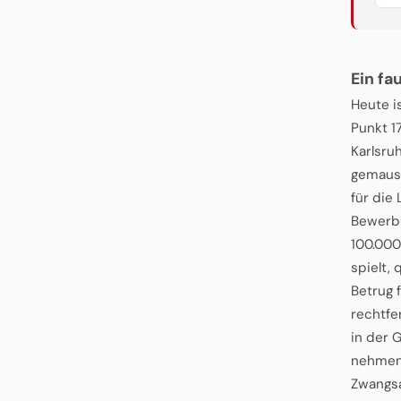
Ein fa
Heute i
Punkt 1
Karlsru
gemausc
für die
Bewerbu
100.000
spielt, 
Betrug 
rechtfer
in der 
nehmen 
Zwangsa