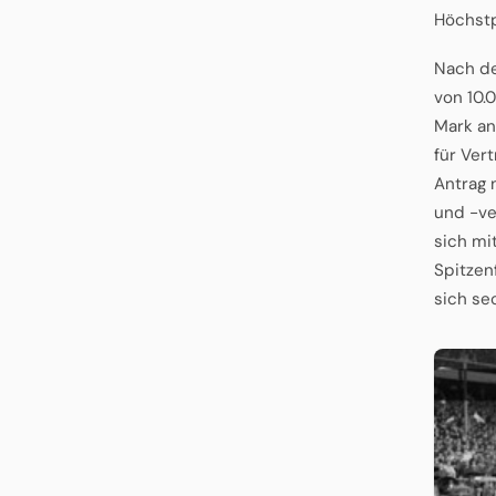
Höchstp
Nach de
von 10.
Mark an
für Ver
Antrag 
und -ve
sich mi
Spitzen
sich se