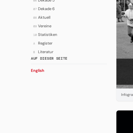
Dekade 5
06
Dekade 6
07
Aktuell
08
Vereine
09
Statistiken
10
Register
A
Literatur
B
AUF DIESER SEITE
English
Infogra