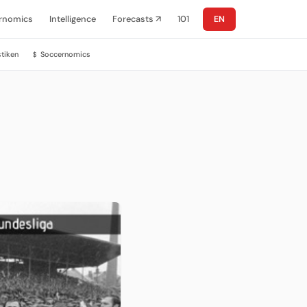
rnomics
Intelligence
Forecasts ↗
101
EN
stiken
Soccernomics
$