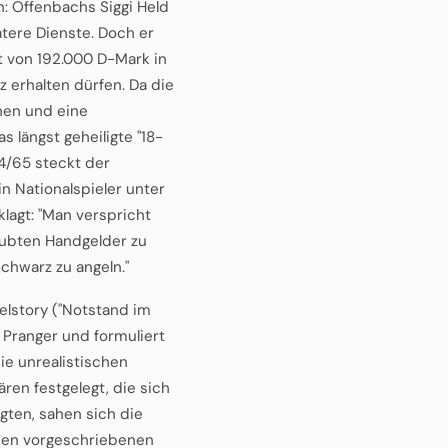
en: Offenbachs Siggi Held
tere Dienste. Doch er
it von 192.000 D-Mark in
z erhalten dürfen. Da die
hen und eine
s längst geheiligte "18-
64/65 steckt der
n Nationalspieler unter
lagt: "Man verspricht
laubten Handgelder zu
chwarz zu angeln."
elstory ("Notstand im
n Pranger und formuliert
ie unrealistischen
ren festgelegt, die sich
gten, sahen sich die
 den vorgeschriebenen