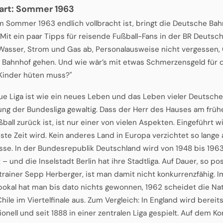
art: Sommer 1963
im Sommer 1963 endlich vollbracht ist, bringt die Deutsche Bahn
 Mit ein paar Tipps für reisende Fußball-Fans in der BR Deutsch
 Wasser, Strom und Gas ab, Personalausweise nicht vergessen,
 Bahnhof gehen. Und wie wär’s mit etwas Schmerzensgeld für di
 Kinder hüten muss?"
ue Liga ist wie ein neues Leben und das Leben vieler Deutsche
ung der Bundesliga gewaltig. Dass der Herr des Hauses am frü
all zurück ist, ist nur einer von vielen Aspekten. Eingeführt wi
ste Zeit wird. Kein anderes Land in Europa verzichtet so lange 
asse. In der Bundesrepublik Deutschland wird von 1948 bis 1963
 – und die Inselstadt Berlin hat ihre Stadtliga. Auf Dauer, so pos
rainer Sepp Herberger, ist man damit nicht konkurrenzfähig. I
okal hat man bis dato nichts gewonnen, 1962 scheidet die Na
ile im Viertelfinale aus. Zum Vergleich: In England wird bereits s
onell und seit 1888 in einer zentralen Liga gespielt. Auf dem Ko