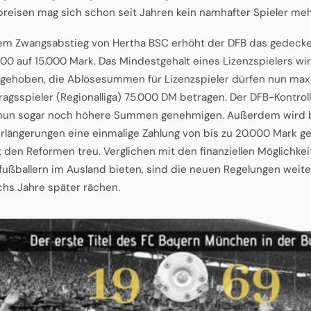
reisen mag sich schon seit Jahren kein namhafter Spieler mehr
m Zwangsabstieg von Hertha BSC erhöht der DFB das gedecke
000 auf 15.000 Mark. Das Mindestgehalt eines Lizenzspielers w
gehoben, die Ablösesummen für Lizenzspieler dürfen nun max
tragsspieler (Regionalliga) 75.000 DM betragen. Der DFB-Kontro
nun sogar noch höhere Summen genehmigen. Außerdem wird b
rlängerungen eine einmalige Zahlung von bis zu 20.000 Mark ges
t den Reformen treu. Verglichen mit den finanziellen Möglichke
fußballern im Ausland bieten, sind die neuen Regelungen weiterh
chs Jahre später rächen.