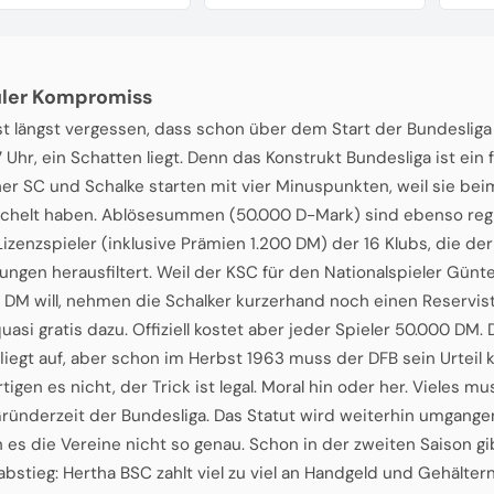
uler Kompromiss
st längst vergessen, dass schon über dem Start der Bundesliga
7 Uhr, ein Schatten liegt. Denn das Konstrukt Bundesliga ist ein
her SC und Schalke starten mit vier Minuspunkten, weil sie bei
helt haben. Ablösesummen (50.000 D-Mark) sind ebenso regl
 Lizenzspieler (inklusive Prämien 1.200 DM) der 16 Klubs, die de
ngen herausfiltert. Weil der KSC für den Nationalspieler Gün
 DM will, nehmen die Schalker kurzerhand noch einen Reservist
quasi gratis dazu. Offiziell kostet aber jeder Spieler 50.000 DM.
fliegt auf, aber schon im Herbst 1963 muss der DFB sein Urteil 
tigen es nicht, der Trick ist legal. Moral hin oder her. Vieles m
Gründerzeit der Bundesliga. Das Statut wird weiterhin umgangen
es die Vereine nicht so genau. Schon in der zweiten Saison gi
bstieg: Hertha BSC zahlt viel zu viel an Handgeld und Gehälter