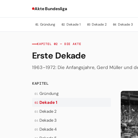
Akte Bundesliga
Gründung
Dekade 1
Dekade 2
Dekade 3
01
02
03
04
KAPITEL 02 — DIE AKTE
Erste Dekade
1963–1972: Die Anfangsjahre, Gerd Müller und d
KAPITEL
Gründung
01
Dekade 1
02
Dekade 2
03
Dekade 3
04
Dekade 4
05