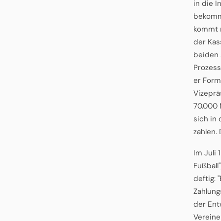
in die I
bekommt
kommt n
der Kas
beiden 
Prozess
er Forma
Vizeprä
70.000 
sich in
zahlen.
Im Juli
Fußball
deftig:
Zahlung
der Ent
Vereine