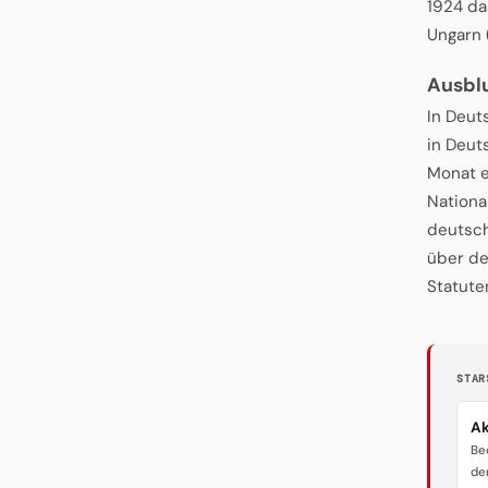
1924 da
Ungarn (
Ausbl
In Deut
in Deut
Monat e
Nationa
deutsch
über de
Statute
STAR
Ak
Be
de