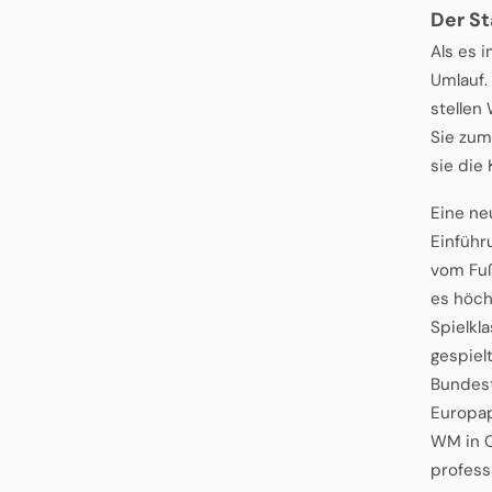
Der St
Als es 
Umlauf.
stellen
Sie zum
sie die
Eine ne
Einführ
vom Fußb
es höch
Spielkl
gespielt
Bundest
Europap
WM in Ch
professi