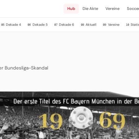
Hub
Die Akte
Vereine
Socce
Dekade 4
Dekade 5
Dekade 6
Aktuell
Vereine
Stati
05
06
07
08
09
10
er Bundesliga-Skandal