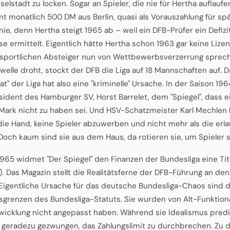
nselstadt zu locken. Sogar an Spieler, die nie für Hertha auflauf
 monatlich 500 DM aus Berlin, quasi als Vorauszahlung für spä
ie, denn Hertha steigt 1965 ab – weil ein DFB-Prüfer ein Defiz
se ermittelt. Eigentlich hätte Hertha schon 1963 gar keine Lizen
sportlichen Absteiger nun von Wettbewerbsverzerrung sprec
welle droht, stockt der DFB die Liga auf 18 Mannschaften auf. Da
t" der Liga hat also eine "kriminelle" Ursache. In der Saison 19
sident des Hamburger SV, Horst Barrelet, dem "Spiegel", dass ei
Mark nicht zu haben sei. Und HSV-Schatzmeister Karl Mechlen k
 die Hand, keine Spieler abzuwerben und nicht mehr als die er
 Doch kaum sind sie aus dem Haus, da rotieren sie, um Spieler s
 1965 widmet "Der Spiegel" den Finanzen der Bundesliga eine Tit
"). Das Magazin stellt die Realitätsferne der DFB-Führung an de
 "Eigentliche Ursache für das deutsche Bundesliga-Chaos sind d
sgrenzen des Bundesliga-Statuts. Sie wurden von Alt-Funktionä
wicklung nicht angepasst haben. Während sie Idealismus predi
 geradezu gezwungen, das Zahlungslimit zu durchbrechen. Zu