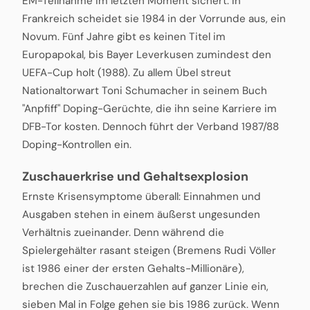
EM-Teilnahme im letzten Moment sichert. In
Frankreich scheidet sie 1984 in der Vorrunde aus, ein
Novum. Fünf Jahre gibt es keinen Titel im
Europapokal, bis Bayer Leverkusen zumindest den
UEFA-Cup holt (1988). Zu allem Übel streut
Nationaltorwart Toni Schumacher in seinem Buch
"Anpfiff" Doping-Gerüchte, die ihn seine Karriere im
DFB-Tor kosten. Dennoch führt der Verband 1987/88
Doping-Kontrollen ein.
Zuschauerkrise und Gehaltsexplosion
Ernste Krisensymptome überall: Einnahmen und
Ausgaben stehen in einem äußerst ungesunden
Verhältnis zueinander. Denn während die
Spielergehälter rasant steigen (Bremens Rudi Völler
ist 1986 einer der ersten Gehalts-Millionäre),
brechen die Zuschauerzahlen auf ganzer Linie ein,
sieben Mal in Folge gehen sie bis 1986 zurück. Wenn