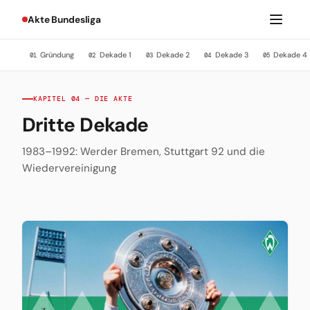
Akte Bundesliga
Gründung
Dekade 1
Dekade 2
Dekade 3
Dekade 4
01
02
03
04
05
KAPITEL 04 — DIE AKTE
Dritte Dekade
1983–1992: Werder Bremen, Stuttgart 92 und die
Wiedervereinigung