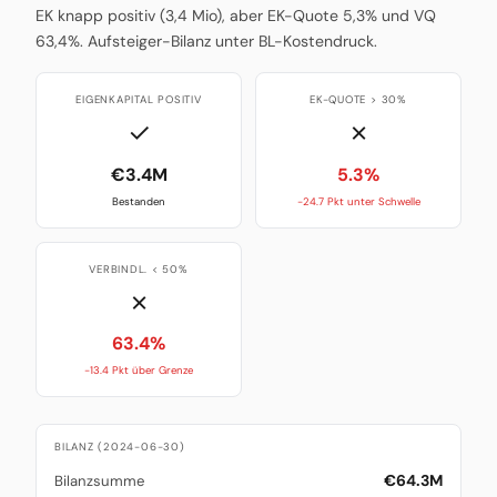
EK knapp positiv (3,4 Mio), aber EK-Quote 5,3% und VQ
63,4%. Aufsteiger-Bilanz unter BL-Kostendruck.
EIGENKAPITAL POSITIV
EK-QUOTE > 30%
✓
✗
€3.4M
5.3%
Bestanden
-24.7 Pkt unter Schwelle
VERBINDL. < 50%
✗
63.4%
-13.4 Pkt über Grenze
BILANZ (2024-06-30)
€64.3M
Bilanzsumme