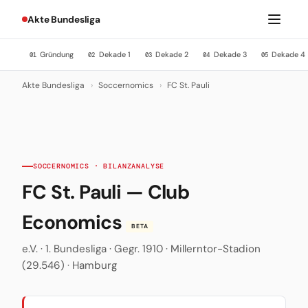
Akte Bundesliga
Gründung
Dekade 1
Dekade 2
Dekade 3
Dekade 4
01
02
03
04
05
Akte Bundesliga
›
Soccernomics
›
FC St. Pauli
SOCCERNOMICS · BILANZANALYSE
FC St. Pauli — Club
Economics
BETA
e.V. · 1. Bundesliga · Gegr. 1910 · Millerntor-Stadion
(29.546) · Hamburg