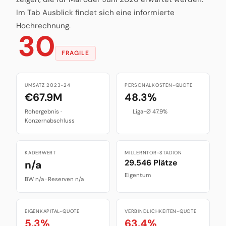
Im Tab Ausblick findet sich eine informierte
Hochrechnung.
30
FRAGILE
UMSATZ 2023-24
PERSONALKOSTEN-QUOTE
€67.9M
48.3%
Rohergebnis ·
Liga-Ø 47.9%
Konzernabschluss
KADERWERT
MILLERNTOR-STADION
29.546 Plätze
n/a
Eigentum
BW n/a · Reserven n/a
EIGENKAPITAL-QUOTE
VERBINDLICHKEITEN-QUOTE
5.3%
63.4%