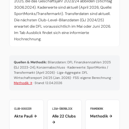
2025, die das Geschäftsjahr 2023/24 abbilden (Stichtag
30.06.2024). Kaderwerte sind aktuell (April 2026, Quelle:
SportMonks/Transfermarkt). Transferdaten sind aktuell.
Die nächsten Club-Level-Bilanzdaten (GJ 2024/25)
erwartet die DFL voraussichtlich im Mai oder Juni 2026.
Im Tab Ausblick findet sich eine informierte
Hochrechnung.
Quellen & Methodik:
Bilanzdaten: DFL Finanzkennzahlen 2025
(GJ 2023-24), Konzernabschluss · Kaderwerte: SportMonks /
Transfermarkt (April 2026) · Liga-Aggregate: DFL
Wirtschaftsreport 24/25 (Jan. 2026) · FSS: eigene Berechnung ·
Methodik →
· Stand: 12.04.2026
CLUB-DOSSIER
LIGA-ÜBERBLICK
FRAMEWORK
Akte Pauli →
Alle 22 Clubs
Methodik →
→