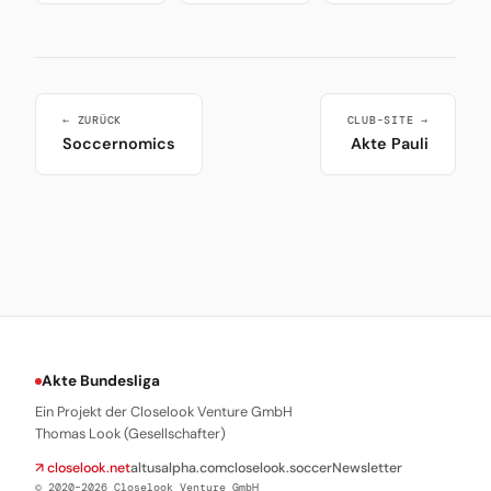
← ZURÜCK
CLUB-SITE →
Soccernomics
Akte Pauli
Akte Bundesliga
Ein Projekt der Closelook Venture GmbH
Thomas Look (Gesellschafter)
↗ closelook.net
altusalpha.com
closelook.soccer
Newsletter
© 2020–2026 Closelook Venture GmbH