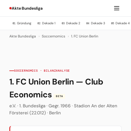
Akte Bundesliga
Gründung
Dekade 1
Dekade 2
Dekade 3
Dekade 4
01
02
03
04
05
Akte Bundesliga
›
Soccernomics
›
1. FC Union Berlin
SOCCERNOMICS · BILANZANALYSE
1. FC Union Berlin — Club
Economics
BETA
e.V. · 1. Bundesliga · Gegr. 1966 · Stadion An der Alten
Försterei (22.012) · Berlin