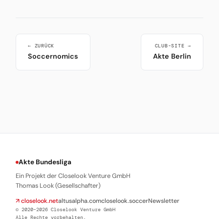
← ZURÜCK
CLUB-SITE →
Soccernomics
Akte Berlin
Akte Bundesliga
Ein Projekt der Closelook Venture GmbH
Thomas Look (Gesellschafter)
↗ closelook.net
altusalpha.com
closelook.soccer
Newsletter
© 2020–2026 Closelook Venture GmbH
Alle Rechte vorbehalten.