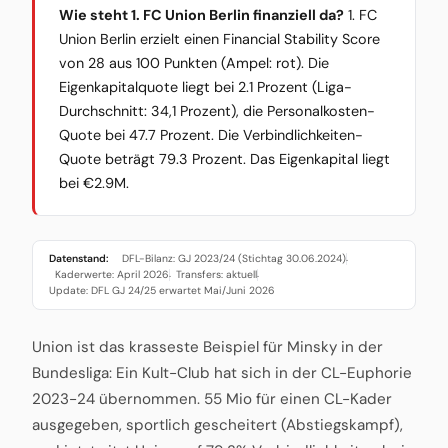
Wie steht 1. FC Union Berlin finanziell da?
1. FC
Union Berlin erzielt einen Financial Stability Score
von 28 aus 100 Punkten (Ampel: rot). Die
Eigenkapitalquote liegt bei 2.1 Prozent (Liga-
Durchschnitt: 34,1 Prozent), die Personalkosten-
Quote bei 47.7 Prozent. Die Verbindlichkeiten-
Quote beträgt 79.3 Prozent. Das Eigenkapital liegt
bei €2.9M.
Datenstand:
DFL-Bilanz: GJ 2023/24 (Stichtag 30.06.2024)
·
Kaderwerte: April 2026
Transfers: aktuell
·
·
Update: DFL GJ 24/25 erwartet Mai/Juni 2026
Union ist das krasseste Beispiel für Minsky in der
Bundesliga: Ein Kult-Club hat sich in der CL-Euphorie
2023-24 übernommen. 55 Mio für einen CL-Kader
ausgegeben, sportlich gescheitert (Abstiegskampf),