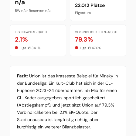
n/a
22.012 Plätze
BW n/a · Reserven n/a
Eigentum
EIGENKAPITAL-QUOTE
VERBINDLICHKEITEN-QUOTE
2.1%
79.3%
Liga-Ø 34.1%
Liga-Ø 47.0%
Fazit:
Union ist das krasseste Beispiel für Minsky in
der Bundesliga: Ein Kult-Club hat sich in der CL-
Euphorie 2023-24 übernommen. 55 Mio für einen
CL-Kader ausgegeben, sportlich gescheitert
(Abstiegskampf), und jetzt sitzt Union auf 79,3%
Verbindlichkeiten bei 2,1% EK-Quote. Der
Stadionausbau ist langfristig richtig, aber
kurzfristig ein weiterer Bilanzbelaster.