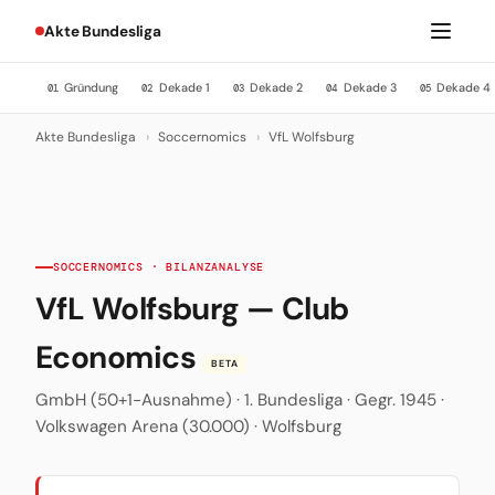
Akte Bundesliga
Gründung
Dekade 1
Dekade 2
Dekade 3
Dekade 4
01
02
03
04
05
Akte Bundesliga
›
Soccernomics
›
VfL Wolfsburg
SOCCERNOMICS · BILANZANALYSE
VfL Wolfsburg — Club
Economics
BETA
GmbH (50+1-Ausnahme) · 1. Bundesliga · Gegr. 1945 ·
Volkswagen Arena (30.000) · Wolfsburg