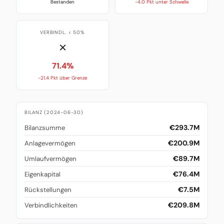
Bestanden
-4.0 Pkt unter Schwelle
VERBINDL. < 50%
✗
71.4%
-21.4 Pkt über Grenze
BILANZ (2024-06-30)
€293.7M
Bilanzsumme
€200.9M
Anlagevermögen
€89.7M
Umlaufvermögen
€76.4M
Eigenkapital
€7.5M
Rückstellungen
€209.8M
Verbindlichkeiten