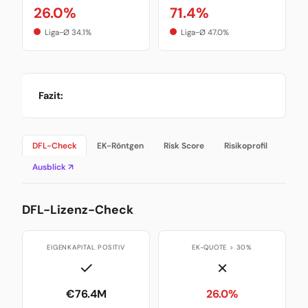
26.0%
71.4%
Liga-Ø 34.1%
Liga-Ø 47.0%
Fazit:
DFL-Check
EK-Röntgen
Risk Score
Risikoprofil
Ausblick ↗
DFL-Lizenz-Check
EIGENKAPITAL POSITIV
EK-QUOTE > 30%
✓
✗
€76.4M
26.0%