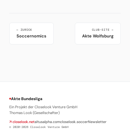
← ZURÜCK
CLUB-SITE →
Soccernomics
Akte Wolfsburg
Akte Bundesliga
Ein Projekt der Closelook Venture GmbH
Thomas Look (Gesellschafter)
↗ closelook.net
altusalpha.com
closelook.soccer
Newsletter
© 2020–2026 Closelook Venture GmbH