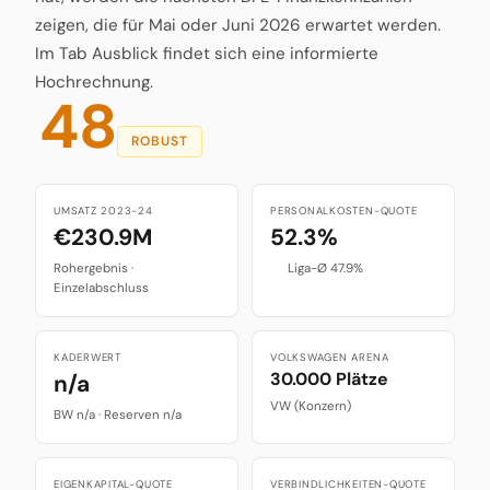
zeigen, die für Mai oder Juni 2026 erwartet werden.
Im Tab Ausblick findet sich eine informierte
Hochrechnung.
48
ROBUST
UMSATZ 2023-24
PERSONALKOSTEN-QUOTE
€230.9M
52.3%
Rohergebnis ·
Liga-Ø 47.9%
Einzelabschluss
KADERWERT
VOLKSWAGEN ARENA
30.000 Plätze
n/a
VW (Konzern)
BW n/a · Reserven n/a
EIGENKAPITAL-QUOTE
VERBINDLICHKEITEN-QUOTE