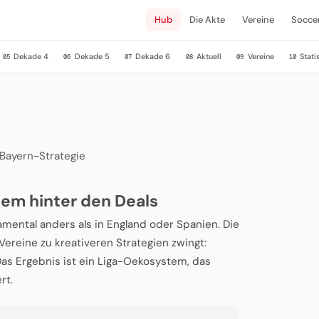
Hub
Die Akte
Vereine
Socce
Dekade 4
Dekade 5
Dekade 6
Aktuell
Vereine
Stati
05
06
07
08
09
10
Bayern-Strategie
tem hinter den Deals
mental anders als in England oder Spanien. Die
Vereine zu kreativeren Strategien zwingt:
as Ergebnis ist ein Liga-Oekosystem, das
rt.