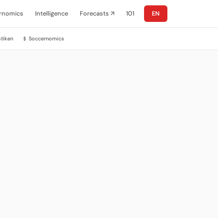
rnomics
Intelligence
Forecasts ↗
101
EN
stiken
Soccernomics
$