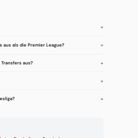
s aus als die Premier League?
 Transfers aus?
esliga?