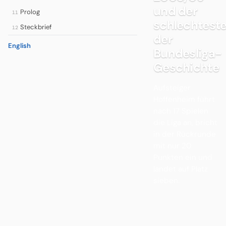
und der
Prolog
11
schlechtest
Steckbrief
12
der
English
Bundesliga-
Geschichte
Aufsteiger
Hoffenheim führt
nach 17 Spielen
die Liga an, bricht
in der Rückrunde
mit nur 20
Punkten ein und
landet auf Platz
sieben.