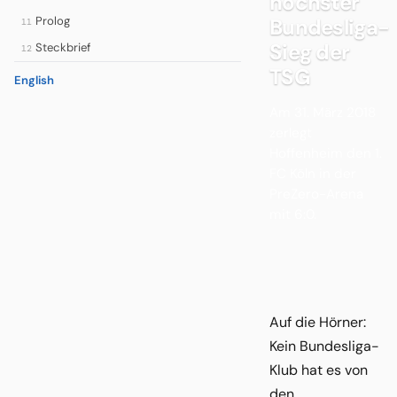
höchster
Prolog
Bundesliga-
11
Sieg der
Steckbrief
12
TSG
English
Am 31. März 2018
zerlegt
Hoffenheim den 1.
FC Köln in der
PreZero-Arena
mit 6:0.
Auf die Hörner:
Kein Bundesliga-
Klub hat es von
den