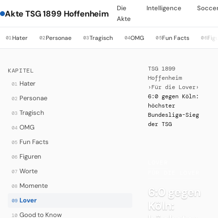
Die
Intelligence
Socce
Akte TSG 1899 Hoffenheim
Akte
Hater
Personae
Tragisch
OMG
Fun Facts
Fig
01
02
03
04
05
06
TSG 1899
KAPITEL
Hoffenheim
Hater
01
›
Für die Lover
›
6:0 gegen Köln:
Personae
02
höchster
Tragisch
03
Bundesliga-Sieg
der TSG
OMG
04
Fun Facts
05
Figuren
06
LOVER
·
Worte
07
FÜR DIE LOVER
Momente
08
6:0 gegen
Lover
09
Köln:
Good to Know
10