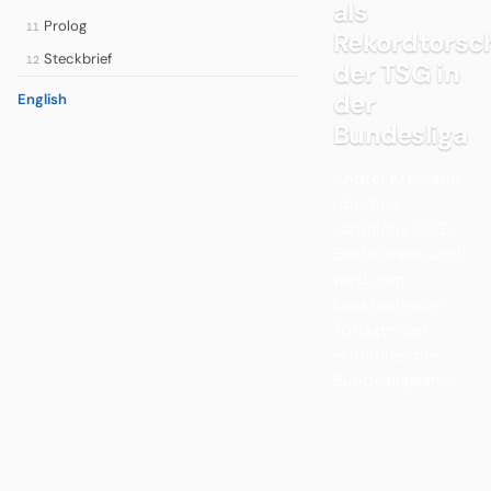
als
Prolog
11
Rekordtorsc
Steckbrief
12
der TSG in
der
English
Bundesliga
Andrej Kramarić
überholt
sämtliche TSG-
Bestmarken und
wird zum
konstantesten
Torjäger der
Hoffenheimer
Bundesligajahre.