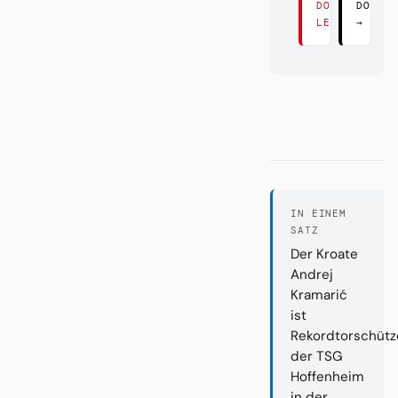
DORT
DORT 
LESEN →
→
IN EINEM
SATZ
Der Kroate
Andrej
Kramarić
ist
Rekordtorschütz
der TSG
Hoffenheim
in der