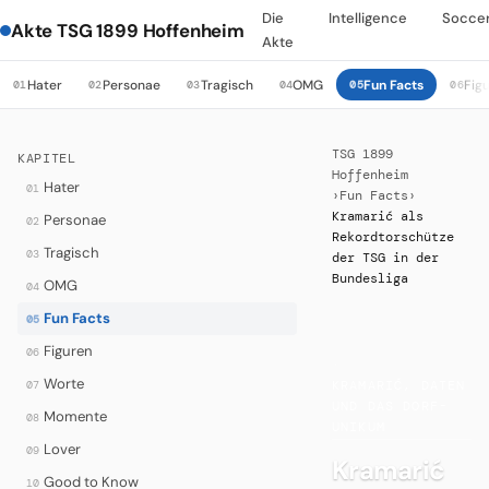
Die
Intelligence
Socce
Akte TSG 1899 Hoffenheim
Akte
Hater
Personae
Tragisch
OMG
Fun Facts
Fig
01
02
03
04
05
06
TSG 1899
KAPITEL
Hoffenheim
Hater
01
›
Fun Facts
›
Kramarić als
Personae
02
Rekordtorschütze
Tragisch
03
der TSG in der
Bundesliga
OMG
04
Fun Facts
05
Figuren
06
·
Worte
07
KRAMARIĆ, DATEN
UND DAS DORF-
Momente
08
UNIKUM
Lover
09
Kramarić
Good to Know
10