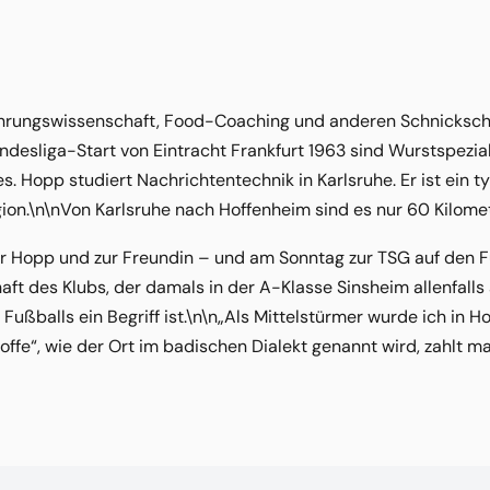
hrungswissenschaft, Food-Coaching und anderen Schnicksch
desliga-Start von Eintracht Frankfurt 1963 sind Wurstspezia
. Hopp studiert Nachrichtentechnik in Karlsruhe. Er ist ein
gion.\n\nVon Karlsruhe nach Hoffenheim sind es nur 60 Kilomet
r Hopp und zur Freundin – und am Sonntag zur TSG auf den Fu
ft des Klubs, der damals in der A-Klasse Sinsheim allenfall
ußballs ein Begriff ist.\n\n„Als Mittelstürmer wurde ich in H
offe“, wie der Ort im badischen Dialekt genannt wird, zahlt m