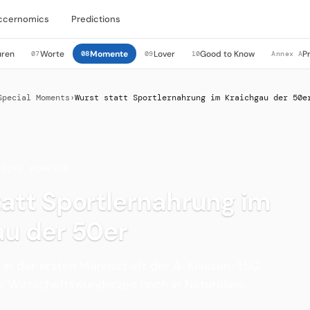
ccernomics
Predictions
uren
Worte
Momente
Lover
Good to Know
P
07
08
09
10
Annex A
Special Moments
›
Wurst statt Sportlernahrung im Kraichgau der 50e
LICHE MOMENTE
att Sportlernahrung im
au der 50er
p in der ersten Mannschaft der A-Klassen-TSG,
er Wirtschaftswunderzeit noch in Naturalien.