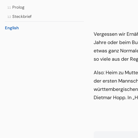
Prolog
11
Steckbrief
12
English
Vergessen wir Ernä
Jahre oder beim Bun
etwas ganz Normales
so viele aus der Re
Also: Heim zu Mutte
der ersten Mannscha
württembergischen F
Dietmar Hopp. In „H