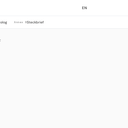
EN
rolog
Steckbrief
Annex B
r