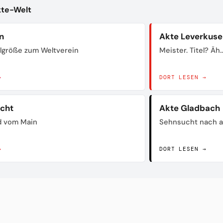
kte-Welt
n
Akte Leverkuse
lgröße zum Weltverein
Meister. Titel? Äh..
→
DORT LESEN →
acht
Akte Gladbach
d vom Main
Sehnsucht nach a
→
DORT LESEN →