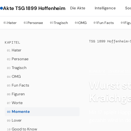
Akte TSG 1899 Hoffenheim
Die Akte
Intelligence
So
Hater
Personae
Tragisch
OMG
Fun Facts
Fig
01
02
03
04
05
06
TSG 1899 Hoffenheim
›
KAPITEL
Hater
01
Personae
02
Tragisch
03
MOMENTE
·
UNVERGESS
OMG
04
Wurst st
Fun Facts
05
Kraichg
Figuren
06
Worte
07
Mit 17 spielt Hop
Momente
08
gezahlt wird in d
Lover
09
Good to Know
10