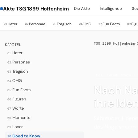
Akte TSG 1899 Hoffenheim
Die Akte
Intelligence
So
Hater
Personae
Tragisch
OMG
Fun Facts
Fig
01
02
03
04
05
06
TSG 1899 Hoffenheim
›
KAPITEL
Hater
01
Personae
02
Tragisch
03
·
DIE SUCHE NACH I
OMG
04
Nach Na
Fun Facts
05
ihre Iden
Figuren
06
Worte
07
Schreuder, Hoeneß
Momente
08
das Nagelsmann-
Lover
09
Good to Know
10