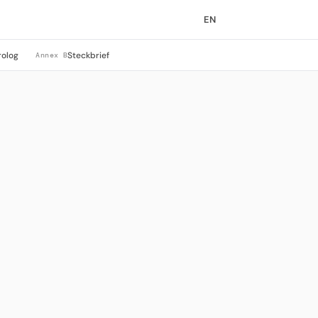
EN
rolog
Steckbrief
Annex B