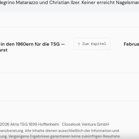
llegrino Matarazzo und Christian Ilzer. Keiner erreicht Nagelsm
 in den 1960ern für die TSG —
Februa
↑ Zum Kapitel
urst
2026 Akte TSG 1899 Hoffenheim
·
Closelook Venture GmbH
nanzberatung. Alle Inhalte dienen ausschließlich der Information und
tung. Vergangene Ergebnisse garantieren keine zukünftigen Resultate.