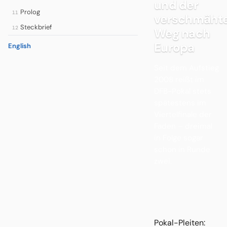
und der
Prolog
11
verschmäht
Steckbrief
12
Weg nach
Europa
English
Seit dem Aufstieg
2008 reißt im
DFB-Pokal stets
spätestens im
Viertelfinale der
Faden – dreimal
in Folge sogar
schon in Runde
zwei.
Pokal-Pleiten: