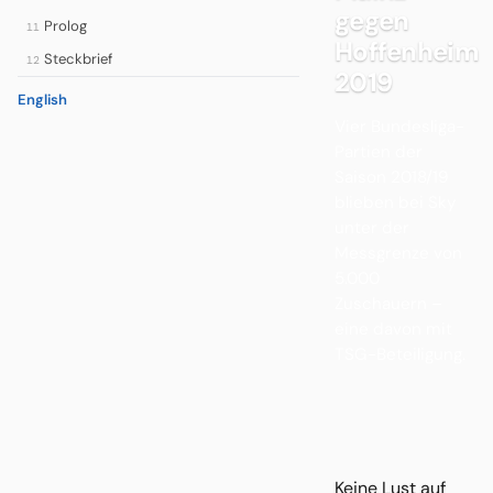
gegen
Prolog
11
Hoffenheim
Steckbrief
12
2019
English
Vier Bundesliga-
Partien der
Saison 2018/19
blieben bei Sky
unter der
Messgrenze von
5.000
Zuschauern –
eine davon mit
TSG-Beteiligung.
Keine Lust auf