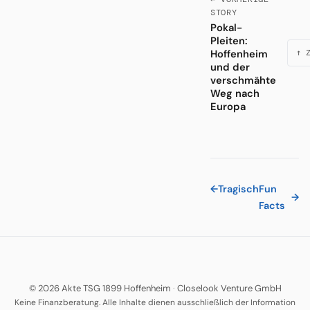
STORY
Pokal-
Pleiten:
Hoffenheim
↑ 
und der
verschmähte
Weg nach
Europa
←
Tragisch
Fun
→
Facts
© 2026 Akte TSG 1899 Hoffenheim
·
Closelook Venture GmbH
Keine Finanzberatung. Alle Inhalte dienen ausschließlich der Information