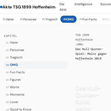
Die
Intelligence
Socce
Akte TSG 1899 Hoffenheim
Akte
Hater
Personae
Tragisch
OMG
Fun Facts
Fig
01
02
03
04
05
06
TSG 1899
KAPITEL
Hoffenheim
Hater
01
›
OMG
›
Das Null-Quoten-
Personae
02
Spiel: Mainz gegen
Tragisch
03
Hoffenheim 2019
OMG
04
Fun Facts
05
·
OMG
Figuren
06
Das Null-
Worte
07
Quoten-
Momente
08
Spiel:
Lover
09
Mainz
Good to Know
10