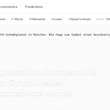
ccernomics
Predictions
uren
Worte
Momente
Lover
Good to Know
P
07
08
09
10
Annex A
OMG
›
Schmähplakat in München: Wie Hopp zum Symbol einer Grundsatz
UND DIE 50+1-DEBATTE
lakat in München: Wie
m Symbol einer
tzdebatte wurde
igen in München ein Schmähplakat gegen Dietmar