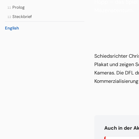
Hopp – das Spiel
Prolog
11
Mäzenatentum.
Steckbrief
12
English
Schiedsrichter Chri
Plakat und zeigen 
Kameras. Die DFL d
Kommerzialisierung
Auch in der A