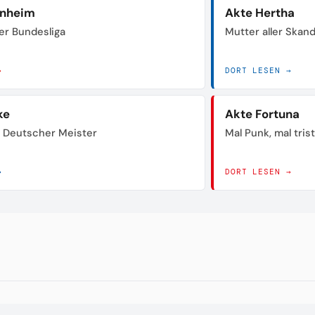
enheim
Akte Hertha
der Bundesliga
Mutter aller Skan
→
DORT LESEN →
ke
Akte Fortuna
 Deutscher Meister
Mal Punk, mal tris
→
DORT LESEN →