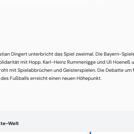
 wird zur Grundsatzdebatte über 50+1 und
stian Dingert unterbricht das Spiel zweimal. Die Bayern-Spiel
Solidarität mit Hopp. Karl-Heinz Rummenigge und Uli Hoene
roht mit Spielabbrüchen und Geisterspielen. Die Debatte um
 des Fußballs erreicht einen neuen Höhepunkt.
kte-Welt