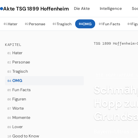
Akte TSG 1899 Hoffenheim
Die Akte
Intelligence
So
Hater
Personae
Tragisch
OMG
Fun Facts
Fig
01
02
03
04
05
06
TSG 1899 Hoffenheim
›
KAPITEL
Hater
01
Personae
02
Tragisch
03
·
DIE HOPP-AFFÄRE 
OMG
04
Schmähp
Fun Facts
05
Hopp zu
Figuren
06
Worte
07
Grundsa
Momente
08
Lover
09
Bayern-Ultras ze
Good to Know
10