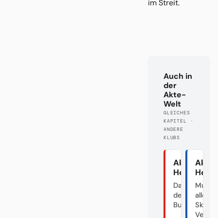
im Streit.
Auch in
der
Akte-
Welt
GLEICHES
KAPITEL ·
ANDERE
KLUBS
Akte
Akte
Heidenhei
Herth
Das Dorf in
Mutte
der
aller
Bundesliga
Skanda
Verei