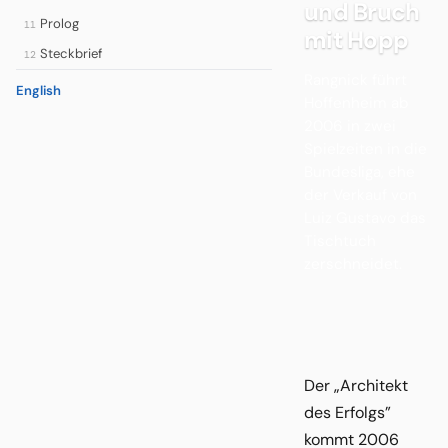
und Bruch
Prolog
11
mit Hopp
Steckbrief
12
Rangnick führt
English
Hoffenheim ab
2006 in zwei
Spielzeiten in die
Bundesliga, ehe
der Verkauf von
Luiz Gustavo das
Tischtuch
zerschneidet.
Der „Architekt
des Erfolgs”
kommt 2006