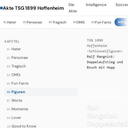
Die
Intelligence
Socce
Akte TSG 1899 Hoffenheim
Akte
Hater
Personae
Tragisch
OMG
Fun Facts
Fig
01
02
03
04
05
06
TSG 1899
KAPITEL
Hoffenheim
Hater
01
›
Schlüsselfiguren
›
Ralf Rangnick:
Personae
02
Doppelaufstieg und
Tragisch
03
Bruch mit Hopp
OMG
04
Fun Facts
05
FIGUREN
·
Figuren
06
SCHLÜSSELFIGUREN
Worte
07
Ralf
Momente
08
Rangnick:
Lover
09
Doppelaufst
Good to Know
10