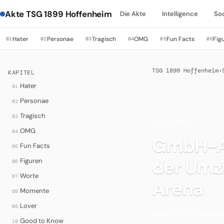
Akte TSG 1899 Hoffenheim
Die Akte
Intelligence
So
Hater
Personae
Tragisch
OMG
Fun Facts
Fig
01
02
03
04
05
06
TSG 1899 Hoffenheim
›
KAPITEL
Hater
01
Personae
02
Tragisch
03
·
STECKBRIEF
OMG
04
GmbH-Au
Fun Facts
05
der Umz
Figuren
06
Worte
07
Arena
Momente
08
Lover
09
Seit 2005 firmier
Good to Know
10