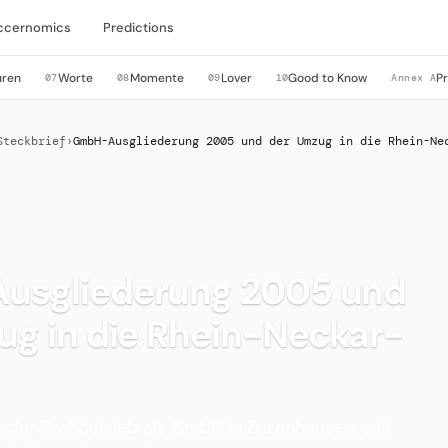
ccernomics
Predictions
uren
Worte
Momente
Lover
Good to Know
P
07
08
09
10
Annex A
Steckbrief
›
GmbH-Ausgliederung 2005 und der Umzug in die Rhein-Ne
sgliederung 2005 und
ug in die Rhein-Neckar-
t der Profibetrieb als GmbH in Zuzenhausen, seit