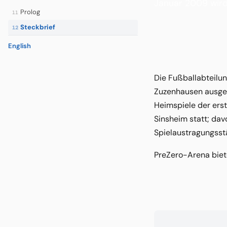
Januar 2009 wird 
Prolog
11
Steckbrief
12
English
Die Fußballabteilu
Zuzenhausen ausgegl
Heimspiele der ers
Sinsheim statt; da
Spielaustragungsst
PreZero-Arena biete