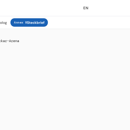
EN
rolog
Steckbrief
Annex B
ckar-Arena