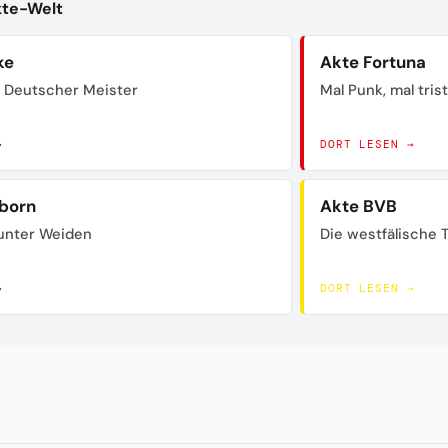
kte-Welt
ke
Akte Fortuna
 Deutscher Meister
Mal Punk, mal tris
→
DORT LESEN →
born
Akte BVB
unter Weiden
Die westfälische 
→
DORT LESEN →