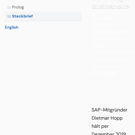
aushebelte
Prolog
11
Steckbrief
12
Über zwei
Jahrzehnte
English
Förderung ebnen
Hopp 2015 den
Weg zur
Stimmrechtsmehrhe
— eine Ausnahme
im deutschen
Profifußball.
SAP-Mitgründer
Dietmar Hopp
hält per
Dezember 2019