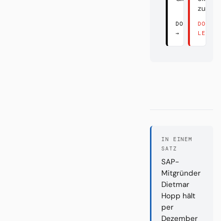
zurüc
DORT LESEN
DORT
→
LESEN
IN EINEM
SATZ
SAP-
Mitgründer
Dietmar
Hopp hält
per
Dezember