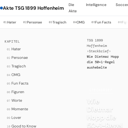
Die
Intelligence
Socce
Akte TSG 1899 Hoffenheim
Akte
Hater
Personae
Tragisch
OMG
Fun Facts
Fig
01
02
03
04
05
06
TSG 1899
KAPITEL
Hoffenheim
Hater
01
›
Steckbrief
›
Wie Dietmar Hopp
Personae
02
die 50+1-Regel
Tragisch
03
aushebelte
OMG
04
Fun Facts
05
·
STECKBRIEF
Figuren
06
Wie
Worte
07
Dietmar
Momente
08
Hopp die
Lover
09
50+1-Regel
Good to Know
10